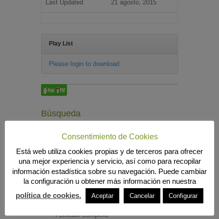
Last Updated
21 agosto, 2015
Play List
Please login to download
Búsqueda
Consentimiento de Cookies
Está web utiliza cookies propias y de terceros para ofrecer
MENÚ PRINCIPAL
una mejor experiencia y servicio, así como para recopilar
INICIO
información estadística sobre su navegación. Puede cambiar
ANIERAC
la configuración u obtener más información en nuestra
Presentación
política de cookies.
Aceptar
Cancelar
Configurar
Funciones
Listado de Asociados
Listado Completo