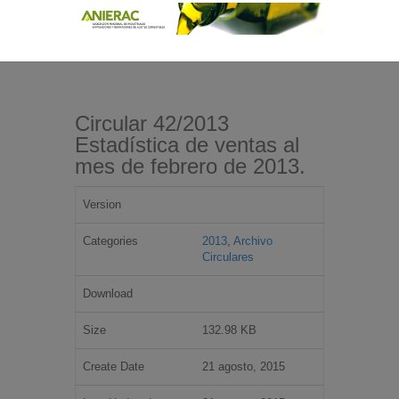
Circular 42/2013
Estadística de ventas al
mes de febrero de 2013.
Version
Categories
2013
,
Archivo
Circulares
Download
Size
132.98 KB
Create Date
21 agosto, 2015