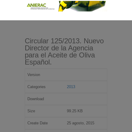
Circular 125/2013. Nuevo
Director de la Agencia
para el Aceite de Oliva
Español.
Version
Categories
2013
Download
Size
99.25 KB
Create Date
25 agosto, 2015