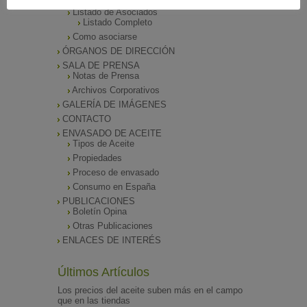
Listado de Asociados
Listado Completo
Como asociarse
ÓRGANOS DE DIRECCIÓN
SALA DE PRENSA
Notas de Prensa
Archivos Corporativos
GALERÍA DE IMÁGENES
CONTACTO
ENVASADO DE ACEITE
Tipos de Aceite
Propiedades
Proceso de envasado
Consumo en España
PUBLICACIONES
Boletín Opina
Otras Publicaciones
ENLACES DE INTERÉS
Últimos Artículos
Los precios del aceite suben más en el campo
que en las tiendas