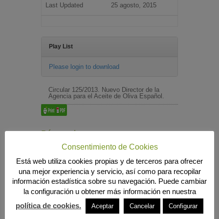
Last Updated
25 agosto, 2015
Play List
Please login to download
Circular 125/2013. Nuevo Director de la
Agencia para el Aceite de Oliva Español.
Búsqueda
Consentimiento de Cookies
Está web utiliza cookies propias y de terceros para ofrecer
una mejor experiencia y servicio, así como para recopilar
MENÚ PRINCIPAL
información estadística sobre su navegación. Puede cambiar
INICIO
la configuración u obtener más información en nuestra
ANIERAC
política de cookies.
Aceptar
Cancelar
Configurar
Presentación
Funciones