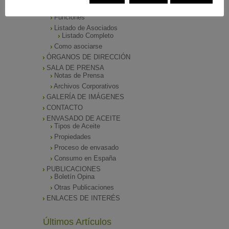
Presentación
Funciones
Listado de Asociados
Listado Completo
Como asociarse
ÓRGANOS DE DIRECCIÓN
SALA DE PRENSA
Notas de Prensa
Archivos Corporativos
GALERÍA DE IMÁGENES
CONTACTO
ENVASADO DE ACEITE
Tipos de Aceite
Propiedades
Proceso de envasado
Consumo en España
PUBLICACIONES
Boletín Opina
Otras Publicaciones
ENLACES DE INTERÉS
Últimos Artículos