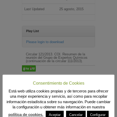
Last Updated
25 agosto, 2015
Play List
Please login to download
Circular 121/2013. COI. Resumen de la
reunión del Grupo de Expertos Químicos
(continuación de la circular 111/2013).
Búsqueda
Consentimiento de Cookies
Está web utiliza cookies propias y de terceros para ofrecer
una mejor experiencia y servicio, así como para recopilar
información estadística sobre su navegación. Puede cambiar
MENÚ PRINCIPAL
la configuración u obtener más información en nuestra
INICIO
política de cookies.
Aceptar
Cancelar
Configurar
ANIERAC