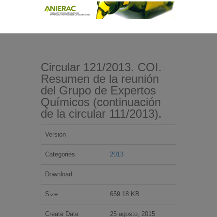
Circular 121/2013. COI.
Resumen de la reunión
del Grupo de Expertos
Químicos (continuación
de la circular 111/2013).
Version
Categories
2013
Download
Size
659.18 KB
Create Date
25 agosto, 2015