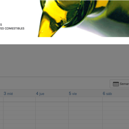
Sema
3
4
5
6
mié
jue
vie
sáb