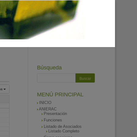
Búsqueda
na
MENÚ PRINCIPAL
INICIO
ANIERAC
Presentación
Funciones
Listado de Asociados
Listado Completo