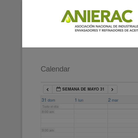
2:00 am
3:00 am
4:00 am
5:00 am
Calendar
6:00 am
SEMANA DE MAYO 31
7:00 am
31
1
2
dom
lun
mar
Todo el día
8:00 am
9:00 am