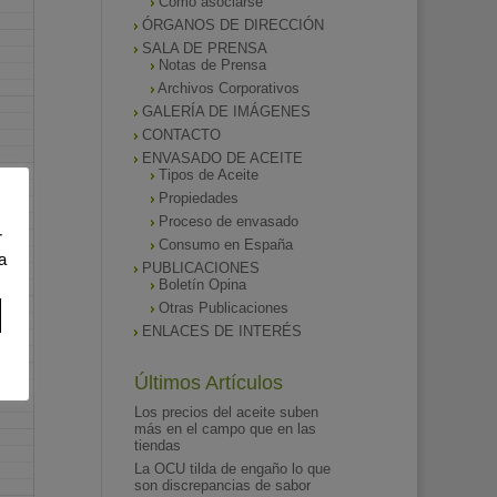
Como asociarse
ÓRGANOS DE DIRECCIÓN
SALA DE PRENSA
Notas de Prensa
Archivos Corporativos
GALERÍA DE IMÁGENES
CONTACTO
ENVASADO DE ACEITE
Tipos de Aceite
Propiedades
Proceso de envasado
r
Consumo en España
a
PUBLICACIONES
Boletín Opina
Otras Publicaciones
ENLACES DE INTERÉS
Últimos Artículos
Los precios del aceite suben
más en el campo que en las
tiendas
La OCU tilda de engaño lo que
son discrepancias de sabor