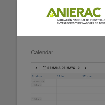
2:00 am
3:00 am
4:00 am
5:00 am
Calendar
6:00 am
SEMANA DE MAYO 10
7:00 am
10
11
12
dom
lun
mar
Todo el día
8:00 am
9:00 am