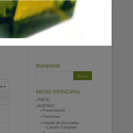
Búsqueda
na
MENÚ PRINCIPAL
INICIO
ANIERAC
Presentación
Funciones
Listado de Asociados
Listado Completo