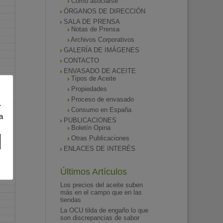
Como asociarse
ÓRGANOS DE DIRECCIÓN
SALA DE PRENSA
Notas de Prensa
Archivos Corporativos
GALERÍA DE IMÁGENES
CONTACTO
ENVASADO DE ACEITE
Tipos de Aceite
Propiedades
Proceso de envasado
r
Consumo en España
a
PUBLICACIONES
Boletín Opina
Otras Publicaciones
ENLACES DE INTERÉS
Últimos Artículos
Los precios del aceite suben
más en el campo que en las
tiendas
La OCU tilda de engaño lo que
son discrepancias de sabor