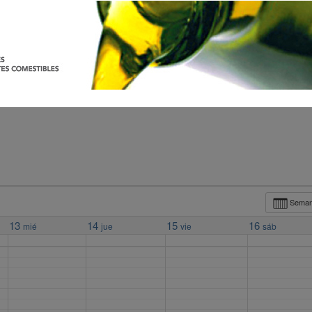
Sema
13
14
15
16
mié
jue
vie
sáb