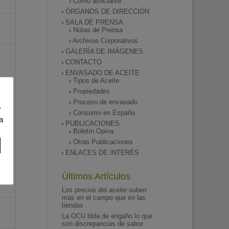
Como asociarse
ÓRGANOS DE DIRECCIÓN
SALA DE PRENSA
Notas de Prensa
Archivos Corporativos
GALERÍA DE IMÁGENES
CONTACTO
ENVASADO DE ACEITE
Tipos de Aceite
Propiedades
Proceso de envasado
r
Consumo en España
a
PUBLICACIONES
Boletín Opina
Otras Publicaciones
ENLACES DE INTERÉS
Últimos Artículos
Los precios del aceite suben
más en el campo que en las
tiendas
La OCU tilda de engaño lo que
son discrepancias de sabor