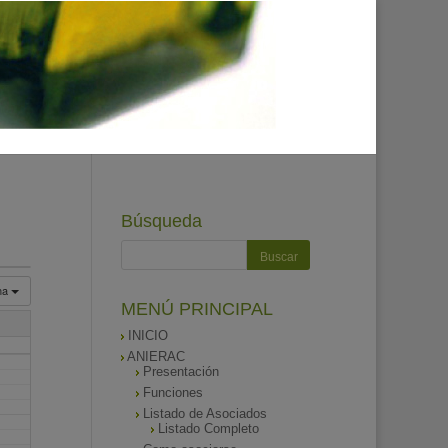
Búsqueda
na
MENÚ PRINCIPAL
INICIO
ANIERAC
Presentación
Funciones
Listado de Asociados
Listado Completo