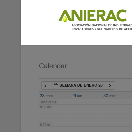
2:00 am
3:00 am
4:00 am
5:00 am
Calendar
6:00 am
SEMANA DE ENERO 28
7:00 am
28
29
30
dom
lun
mar
Todo el día
8:00 am
9:00 am