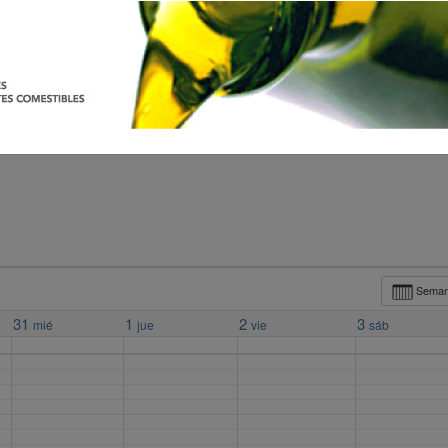
Sema
31
1
2
3
mié
jue
vie
sáb