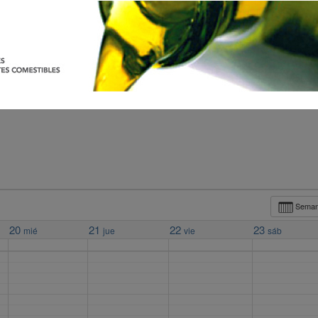
Sema
20
21
22
23
mié
jue
vie
sáb