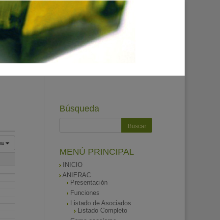
Búsqueda
na
MENÚ PRINCIPAL
INICIO
ANIERAC
Presentación
Funciones
Listado de Asociados
Listado Completo