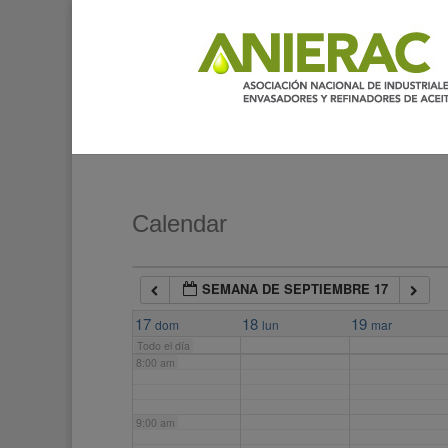
2:00 am
3:00 am
4:00 am
5:00 am
Calendar
6:00 am
SEMANA DE SEPTIEMBRE 17
7:00 am
17
18
19
dom
lun
mar
Todo el día
8:00 am
9:00 am