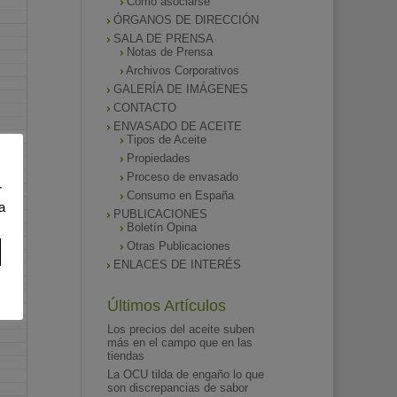
Como asociarse
ÓRGANOS DE DIRECCIÓN
SALA DE PRENSA
Notas de Prensa
Archivos Corporativos
GALERÍA DE IMÁGENES
CONTACTO
ENVASADO DE ACEITE
Tipos de Aceite
Propiedades
Proceso de envasado
r
Consumo en España
a
PUBLICACIONES
Boletín Opina
Otras Publicaciones
ENLACES DE INTERÉS
Últimos Artículos
Los precios del aceite suben
más en el campo que en las
tiendas
La OCU tilda de engaño lo que
son discrepancias de sabor