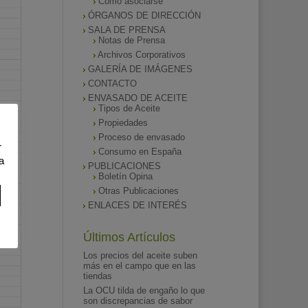
Como asociarse
ÓRGANOS DE DIRECCIÓN
SALA DE PRENSA
Notas de Prensa
Archivos Corporativos
GALERÍA DE IMÁGENES
CONTACTO
ENVASADO DE ACEITE
Tipos de Aceite
Propiedades
Proceso de envasado
r
Consumo en España
a
PUBLICACIONES
Boletín Opina
Otras Publicaciones
ENLACES DE INTERÉS
Últimos Artículos
Los precios del aceite suben
más en el campo que en las
tiendas
La OCU tilda de engaño lo que
son discrepancias de sabor