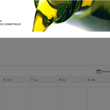
Sema
6
7
8
9
mié
jue
vie
sáb