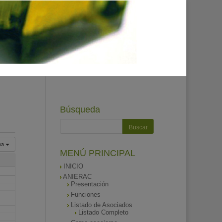
Búsqueda
na
MENÚ PRINCIPAL
INICIO
ANIERAC
Presentación
Funciones
Listado de Asociados
Listado Completo