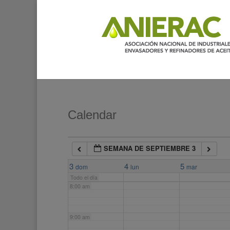
2:00 am
3:00 am
4:00 am
5:00 am
Calendar
6:00 am
SEMANA DE SEPTIEMBRE 3
7:00 am
3
4
5
dom
lun
mar
Todo el día
8:00 am
9:00 am