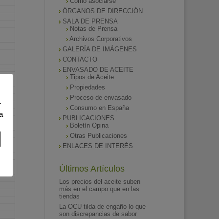
Como asociarse
ÓRGANOS DE DIRECCIÓN
SALA DE PRENSA
Notas de Prensa
Archivos Corporativos
GALERÍA DE IMÁGENES
CONTACTO
ENVASADO DE ACEITE
Tipos de Aceite
Propiedades
Proceso de envasado
r
Consumo en España
a
PUBLICACIONES
Boletín Opina
Otras Publicaciones
ENLACES DE INTERÉS
Últimos Artículos
Los precios del aceite suben
más en el campo que en las
tiendas
La OCU tilda de engaño lo que
son discrepancias de sabor