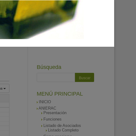
Búsqueda
na
MENÚ PRINCIPAL
INICIO
ANIERAC
Presentación
Funciones
Listado de Asociados
Listado Completo