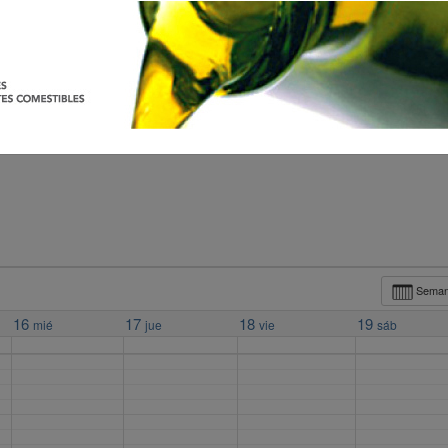
Sema
16
17
18
19
mié
jue
vie
sáb