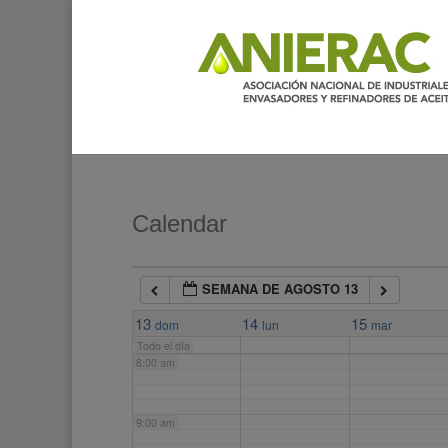
2:00 am
3:00 am
4:00 am
5:00 am
Calendar
6:00 am
SEMANA DE AGOSTO 13
7:00 am
13
14
15
dom
lun
mar
Todo el día
8:00 am
9:00 am