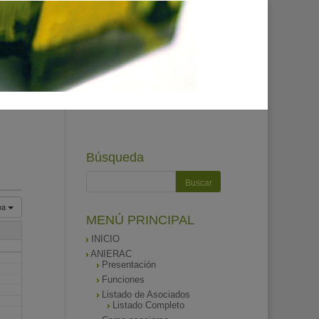
Búsqueda
na
MENÚ PRINCIPAL
INICIO
ANIERAC
Presentación
Funciones
Listado de Asociados
Listado Completo