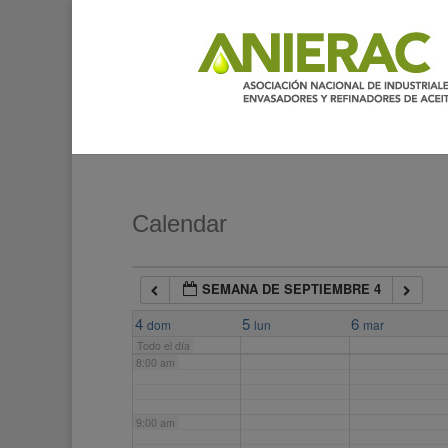
2:00 am
3:00 am
4:00 am
5:00 am
Calendar
6:00 am
SEMANA DE SEPTIEMBRE 4
7:00 am
4
5
6
dom
lun
mar
Todo el día
8:00 am
9:00 am