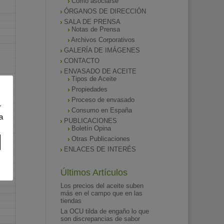
Como asociarse
ÓRGANOS DE DIRECCIÓN
SALA DE PRENSA
Notas de Prensa
Archivos Corporativos
GALERÍA DE IMÁGENES
CONTACTO
ENVASADO DE ACEITE
Tipos de Aceite
Propiedades
Proceso de envasado
r
Consumo en España
a
PUBLICACIONES
Boletín Opina
Otras Publicaciones
ENLACES DE INTERÉS
Últimos Artículos
Los precios del aceite suben
más en el campo que en las
tiendas
La OCU tilda de engaño lo que
son discrepancias de sabor