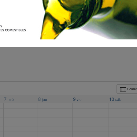
Sema
7
8
9
10
mié
jue
vie
sáb