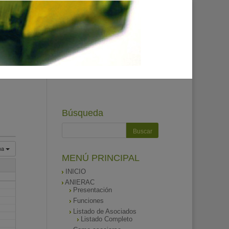
Búsqueda
na
MENÚ PRINCIPAL
INICIO
ANIERAC
Presentación
Funciones
Listado de Asociados
Listado Completo