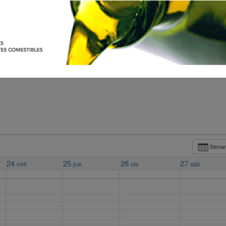
Sema
24
25
26
27
mié
jue
vie
sáb