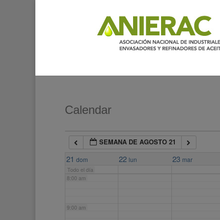
2:00 am
3:00 am
4:00 am
5:00 am
Calendar
6:00 am
SEMANA DE AGOSTO 21
7:00 am
21
22
23
dom
lun
mar
Todo el día
8:00 am
9:00 am