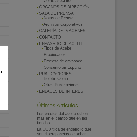
Como asociarse
ÓRGANOS DE DIRECCIÓN
SALA DE PRENSA
Notas de Prensa
Archivos Corporativos
GALERÍA DE IMÁGENES
CONTACTO
ENVASADO DE ACEITE
Tipos de Aceite
Propiedades
Proceso de envasado
r
Consumo en España
a
PUBLICACIONES
Boletín Opina
Otras Publicaciones
ENLACES DE INTERÉS
Últimos Artículos
Los precios del aceite suben
más en el campo que en las
tiendas
La OCU tilda de engaño lo que
son discrepancias de sabor