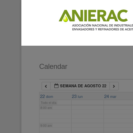
2:00 am
3:00 am
4:00 am
5:00 am
Calendar
6:00 am
SEMANA DE AGOSTO 22
7:00 am
22
23
24
dom
lun
mar
Todo el día
8:00 am
9:00 am