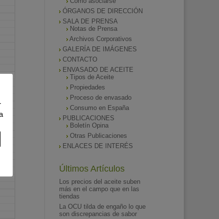
Como asociarse
ÓRGANOS DE DIRECCIÓN
SALA DE PRENSA
Notas de Prensa
Archivos Corporativos
GALERÍA DE IMÁGENES
CONTACTO
ENVASADO DE ACEITE
Tipos de Aceite
Propiedades
Proceso de envasado
r
Consumo en España
a
PUBLICACIONES
Boletín Opina
Otras Publicaciones
ENLACES DE INTERÉS
Últimos Artículos
Los precios del aceite suben
más en el campo que en las
tiendas
La OCU tilda de engaño lo que
son discrepancias de sabor