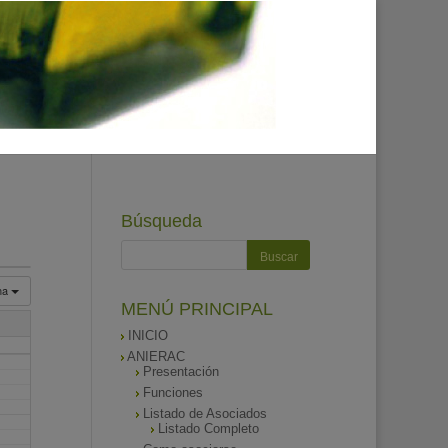
Búsqueda
na
MENÚ PRINCIPAL
INICIO
ANIERAC
Presentación
Funciones
Listado de Asociados
Listado Completo