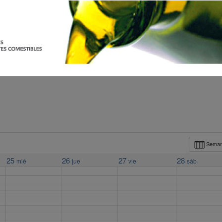
Sema
25
26
27
28
mié
jue
vie
sáb