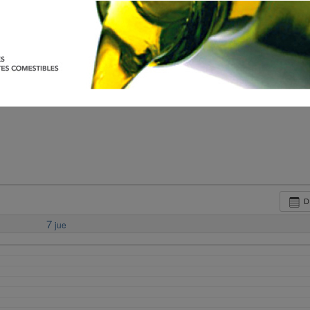
D
7
jue