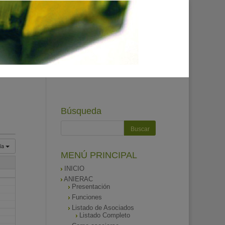
Búsqueda
ía
MENÚ PRINCIPAL
INICIO
ANIERAC
Presentación
Funciones
Listado de Asociados
Listado Completo