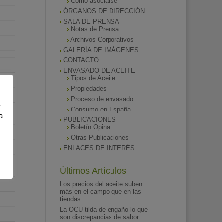
Como asociarse
ÓRGANOS DE DIRECCIÓN
SALA DE PRENSA
Notas de Prensa
Archivos Corporativos
GALERÍA DE IMÁGENES
CONTACTO
ENVASADO DE ACEITE
Tipos de Aceite
Propiedades
Proceso de envasado
r
Consumo en España
a
PUBLICACIONES
Boletín Opina
Otras Publicaciones
ENLACES DE INTERÉS
Últimos Artículos
Los precios del aceite suben
más en el campo que en las
tiendas
La OCU tilda de engaño lo que
son discrepancias de sabor