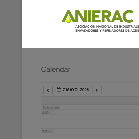
2:00 am
3:00 am
4:00 am
5:00 am
Calendar
6:00 am
7 MAYO, 2026
7:00 am
Todo el día
8:00 am
9:00 am