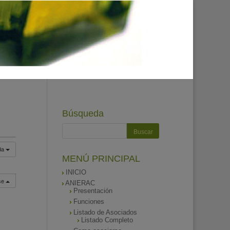
Búsqueda
da
MENÚ PRINCIPAL
INICIO
rse
ANIERAC
Presentación
Funciones
Listado de Asociados
Listado Completo