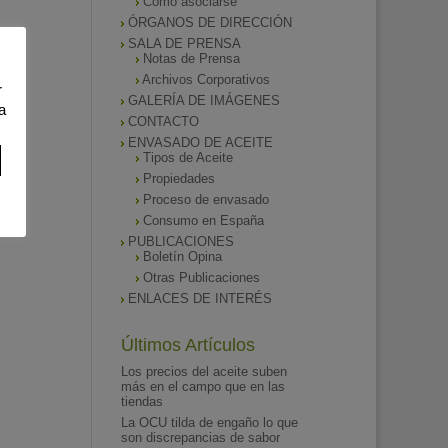
Como asociarse
ÓRGANOS DE DIRECCIÓN
SALA DE PRENSA
Notas de Prensa
Archivos Corporativos
r
GALERÍA DE IMÁGENES
a
CONTACTO
ENVASADO DE ACEITE
Tipos de Aceite
Propiedades
Proceso de envasado
Consumo en España
PUBLICACIONES
Boletín Opina
Otras Publicaciones
ENLACES DE INTERÉS
Últimos Artículos
Los precios del aceite suben
más en el campo que en las
tiendas
La OCU tilda de engaño lo que
son discrepancias de sabor