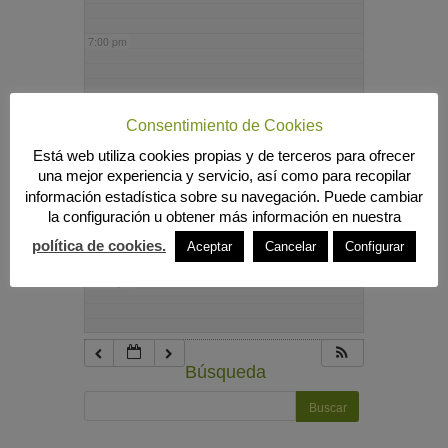
7:00 pm
8:00 pm
Consentimiento de Cookies
Está web utiliza cookies propias y de terceros para ofrecer
9:00 pm
una mejor experiencia y servicio, así como para recopilar
información estadística sobre su navegación. Puede cambiar
la configuración u obtener más información en nuestra
10:00 pm
política de cookies.
Aceptar
Cancelar
Configurar
11:00 pm
Búsqueda