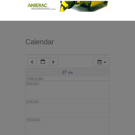
4:00 am
5:00 am
Calendar
6:00 am
7:00 am
27
vie
Todo el día
8:00 am
9:00 am
10:00 am