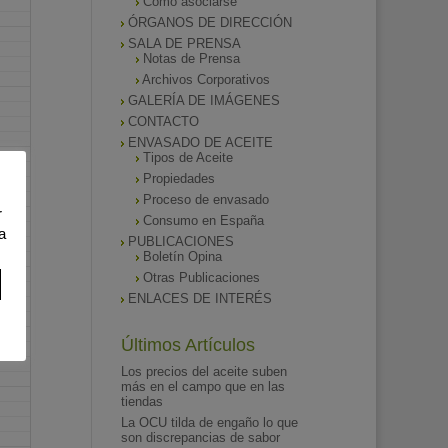
Como asociarse
ÓRGANOS DE DIRECCIÓN
SALA DE PRENSA
Notas de Prensa
Archivos Corporativos
GALERÍA DE IMÁGENES
CONTACTO
ENVASADO DE ACEITE
Tipos de Aceite
Propiedades
Proceso de envasado
r
Consumo en España
a
PUBLICACIONES
Boletín Opina
Otras Publicaciones
ENLACES DE INTERÉS
Últimos Artículos
Los precios del aceite suben
más en el campo que en las
tiendas
La OCU tilda de engaño lo que
son discrepancias de sabor