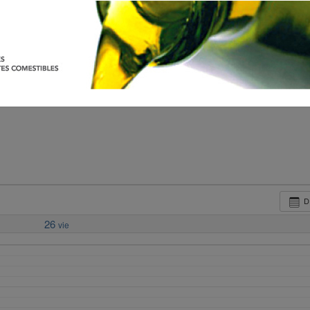
D
26
vie