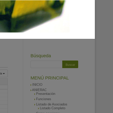
Búsqueda
ía
MENÚ PRINCIPAL
INICIO
ANIERAC
Presentación
Funciones
Listado de Asociados
Listado Completo