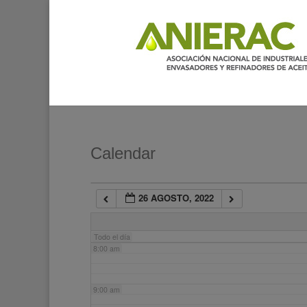
2:00 am
3:00 am
4:00 am
5:00 am
Calendar
6:00 am
26 AGOSTO, 2022
7:00 am
Todo el día
8:00 am
9:00 am