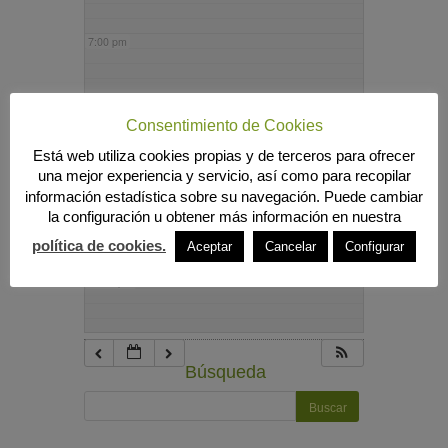
7:00 pm
8:00 pm
Consentimiento de Cookies
Está web utiliza cookies propias y de terceros para ofrecer
9:00 pm
una mejor experiencia y servicio, así como para recopilar
información estadística sobre su navegación. Puede cambiar
la configuración u obtener más información en nuestra
10:00 pm
política de cookies.
Aceptar
Cancelar
Configurar
11:00 pm
Búsqueda