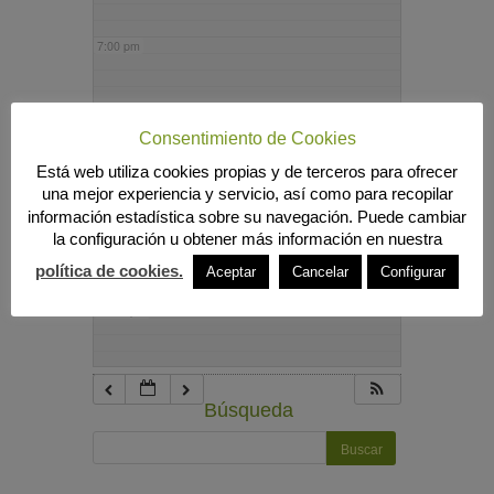
7:00 pm
8:00 pm
Consentimiento de Cookies
Está web utiliza cookies propias y de terceros para ofrecer
9:00 pm
una mejor experiencia y servicio, así como para recopilar
información estadística sobre su navegación. Puede cambiar
la configuración u obtener más información en nuestra
10:00 pm
política de cookies.
Aceptar
Cancelar
Configurar
11:00 pm
Búsqueda