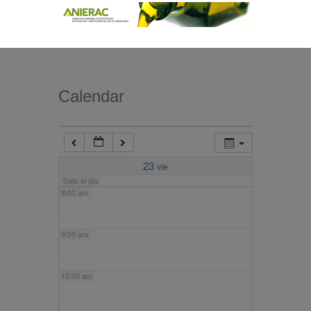
4:00 am
5:00 am
Calendar
6:00 am
7:00 am
23
vie
Todo el día
8:00 am
9:00 am
10:00 am