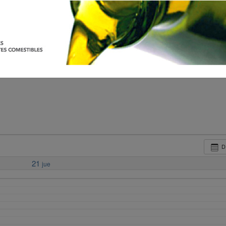
D
21
jue