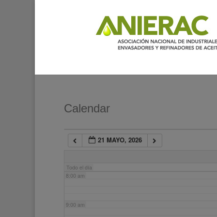
2:00 am
3:00 am
4:00 am
5:00 am
Calendar
6:00 am
21 MAYO, 2026
7:00 am
Todo el día
8:00 am
9:00 am