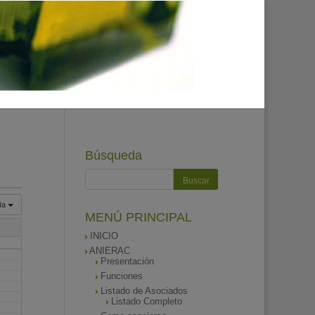
Búsqueda
ía
MENÚ PRINCIPAL
INICIO
ANIERAC
Presentación
Funciones
Listado de Asociados
Listado Completo