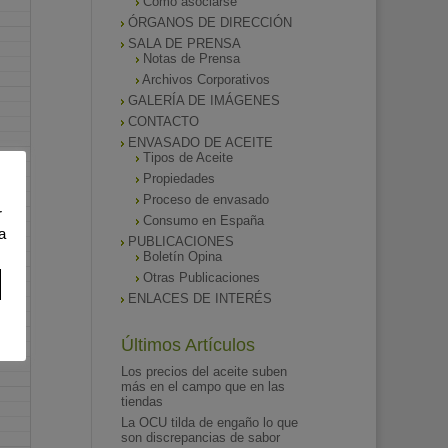
Como asociarse
ÓRGANOS DE DIRECCIÓN
SALA DE PRENSA
Notas de Prensa
Archivos Corporativos
GALERÍA DE IMÁGENES
CONTACTO
ENVASADO DE ACEITE
Tipos de Aceite
Propiedades
Proceso de envasado
r
Consumo en España
a
PUBLICACIONES
Boletín Opina
Otras Publicaciones
ENLACES DE INTERÉS
Últimos Artículos
Los precios del aceite suben
más en el campo que en las
tiendas
La OCU tilda de engaño lo que
son discrepancias de sabor