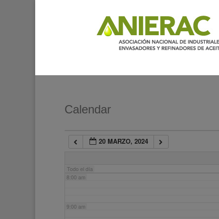
2:00 am
3:00 am
4:00 am
5:00 am
Calendar
6:00 am
20 MARZO, 2024
7:00 am
Todo el día
8:00 am
9:00 am