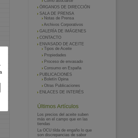
Como asociarse
ÓRGANOS DE DIRECCIÓN
SALA DE PRENSA
Notas de Prensa
Archivos Corporativos
GALERÍA DE IMÁGENES
CONTACTO
ENVASADO DE ACEITE
Tipos de Aceite
Propiedades
Proceso de envasado
r
Consumo en España
a
PUBLICACIONES
Boletín Opina
Otras Publicaciones
ENLACES DE INTERÉS
Últimos Artículos
Los precios del aceite suben
más en el campo que en las
tiendas
La OCU tilda de engaño lo que
son discrepancias de sabor