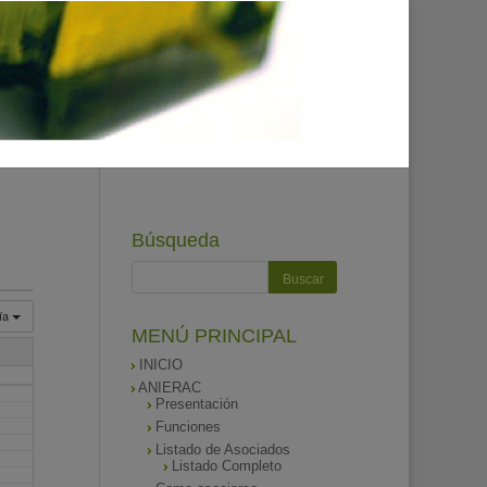
Búsqueda
ía
MENÚ PRINCIPAL
INICIO
ANIERAC
Presentación
Funciones
Listado de Asociados
Listado Completo