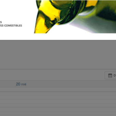
D
20
mié