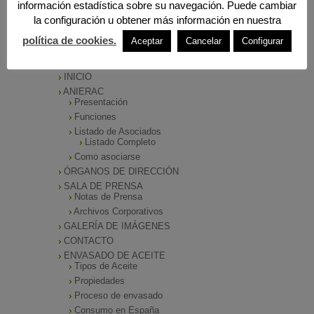
información estadística sobre su navegación. Puede cambiar
la configuración u obtener más información en nuestra
política de cookies.
Aceptar
Cancelar
Configurar
MENÚ PRINCIPAL
INICIO
ANIERAC
Presentación
Funciones
Listado de Asociados
Listado Completo
Como asociarse
ÓRGANOS DE DIRECCIÓN
SALA DE PRENSA
Notas de Prensa
Archivos Corporativos
GALERÍA DE IMÁGENES
CONTACTO
ENVASADO DE ACEITE
Tipos de Aceite
Propiedades
Proceso de envasado
Consumo en España