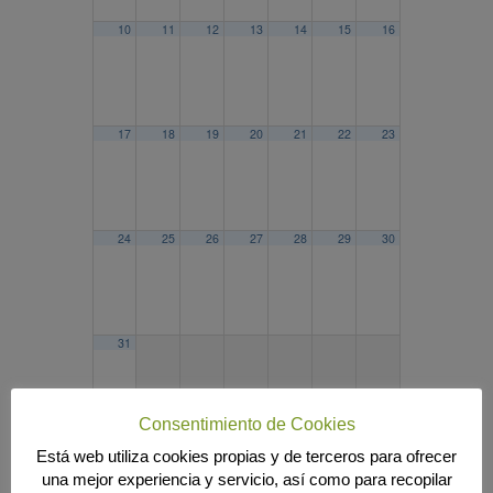
10
11
12
13
14
15
16
17
18
19
20
21
22
23
24
25
26
27
28
29
30
31
Consentimiento de Cookies
Está web utiliza cookies propias y de terceros para ofrecer
2023
FEB
ABR
2025
una mejor experiencia y servicio, así como para recopilar
Búsqueda