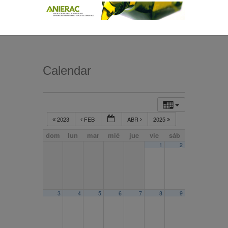
Calendar
2023
FEB
ABR
2025
dom
lun
mar
mié
jue
vie
sáb
1
2
3
4
5
6
7
8
9