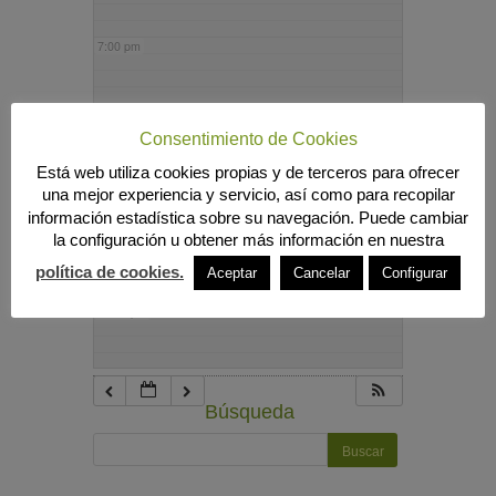
7:00 pm
8:00 pm
Consentimiento de Cookies
Está web utiliza cookies propias y de terceros para ofrecer
9:00 pm
una mejor experiencia y servicio, así como para recopilar
información estadística sobre su navegación. Puede cambiar
la configuración u obtener más información en nuestra
10:00 pm
política de cookies.
Aceptar
Cancelar
Configurar
11:00 pm
Búsqueda