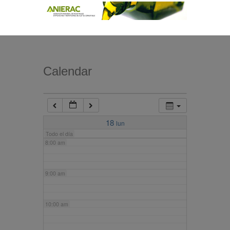
4:00 am
5:00 am
Calendar
6:00 am
7:00 am
18
lun
Todo el día
8:00 am
9:00 am
10:00 am