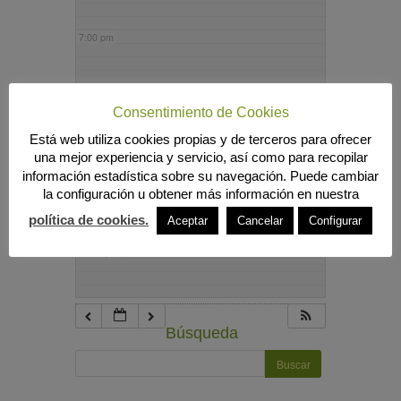
7:00 pm
8:00 pm
Consentimiento de Cookies
Está web utiliza cookies propias y de terceros para ofrecer
9:00 pm
una mejor experiencia y servicio, así como para recopilar
información estadística sobre su navegación. Puede cambiar
la configuración u obtener más información en nuestra
10:00 pm
política de cookies.
Aceptar
Cancelar
Configurar
11:00 pm
Búsqueda