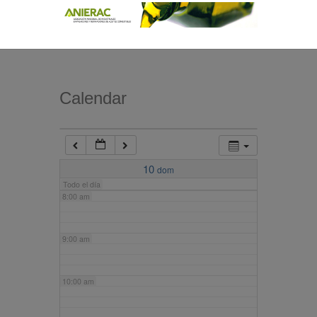
4:00 am
5:00 am
Calendar
6:00 am
7:00 am
10
dom
Todo el día
8:00 am
9:00 am
10:00 am