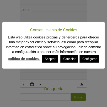
7:00 pm
8:00 pm
Consentimiento de Cookies
Está web utiliza cookies propias y de terceros para ofrecer
9:00 pm
una mejor experiencia y servicio, así como para recopilar
información estadística sobre su navegación. Puede cambiar
la configuración u obtener más información en nuestra
10:00 pm
política de cookies.
Aceptar
Cancelar
Configurar
11:00 pm
Búsqueda