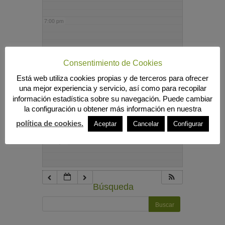
7:00 pm
8:00 pm
Consentimiento de Cookies
Está web utiliza cookies propias y de terceros para ofrecer
9:00 pm
una mejor experiencia y servicio, así como para recopilar
información estadística sobre su navegación. Puede cambiar
la configuración u obtener más información en nuestra
10:00 pm
política de cookies.
Aceptar
Cancelar
Configurar
11:00 pm
Búsqueda