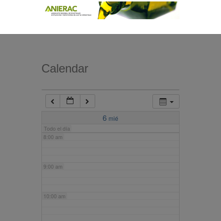
4:00 am
5:00 am
Calendar
6:00 am
7:00 am
6
mié
Todo el día
8:00 am
9:00 am
10:00 am