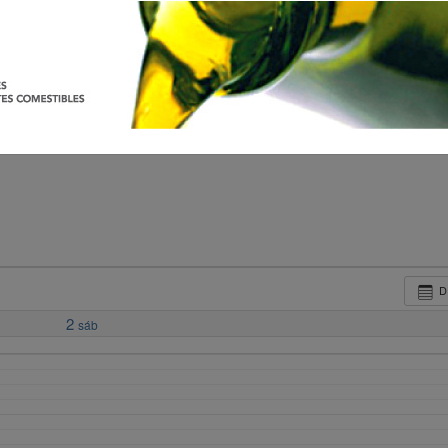
D
2
sáb