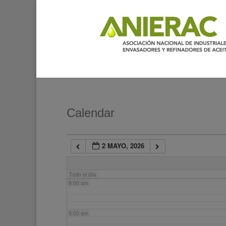
2:00 am
3:00 am
4:00 am
5:00 am
Calendar
6:00 am
2 MAYO, 2026
7:00 am
Todo el día
8:00 am
9:00 am