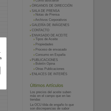
Como asociarse
ÓRGANOS DE DIRECCIÓN
SALA DE PRENSA
Notas de Prensa
Archivos Corporativos
GALERÍA DE IMÁGENES
CONTACTO
ENVASADO DE ACEITE
Tipos de Aceite
Propiedades
Proceso de envasado
r
Consumo en España
a
PUBLICACIONES
Boletín Opina
Otras Publicaciones
ENLACES DE INTERÉS
Últimos Artículos
Los precios del aceite suben
más en el campo que en las
tiendas
La OCU tilda de engaño lo que
son discrepancias de sabor