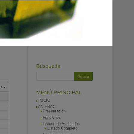
Búsqueda
ía
MENÚ PRINCIPAL
INICIO
ANIERAC
Presentación
Funciones
Listado de Asociados
Listado Completo