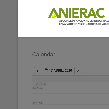
2:00 am
3:00 am
4:00 am
5:00 am
Calendar
6:00 am
17 ABRIL, 2026
7:00 am
Todo el día
8:00 am
9:00 am