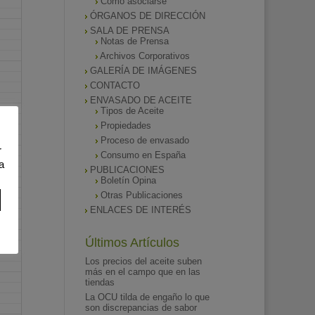
Como asociarse
ÓRGANOS DE DIRECCIÓN
SALA DE PRENSA
Notas de Prensa
Archivos Corporativos
GALERÍA DE IMÁGENES
CONTACTO
ENVASADO DE ACEITE
Tipos de Aceite
Propiedades
Proceso de envasado
r
Consumo en España
a
PUBLICACIONES
Boletín Opina
Otras Publicaciones
ENLACES DE INTERÉS
Últimos Artículos
Los precios del aceite suben
más en el campo que en las
tiendas
La OCU tilda de engaño lo que
son discrepancias de sabor