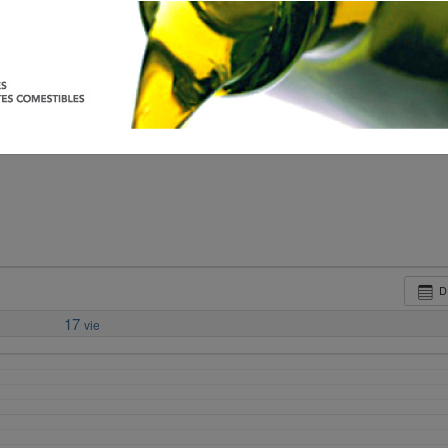
D
17
vie