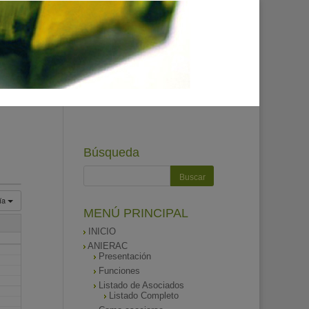
Búsqueda
ía
MENÚ PRINCIPAL
INICIO
ANIERAC
Presentación
Funciones
Listado de Asociados
Listado Completo