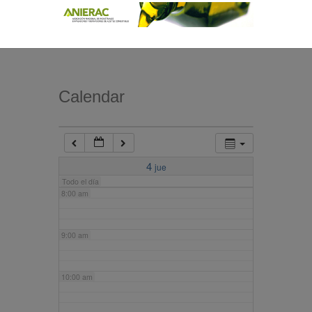
4:00 am
5:00 am
Calendar
6:00 am
7:00 am
4
jue
Todo el día
8:00 am
9:00 am
10:00 am