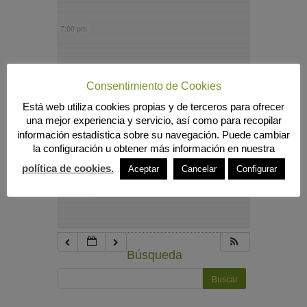
7:00 pm
8:00 pm
Consentimiento de Cookies
Está web utiliza cookies propias y de terceros para ofrecer
9:00 pm
una mejor experiencia y servicio, así como para recopilar
información estadística sobre su navegación. Puede cambiar
la configuración u obtener más información en nuestra
10:00 pm
política de cookies.
Aceptar
Cancelar
Configurar
11:00 pm
Búsqueda