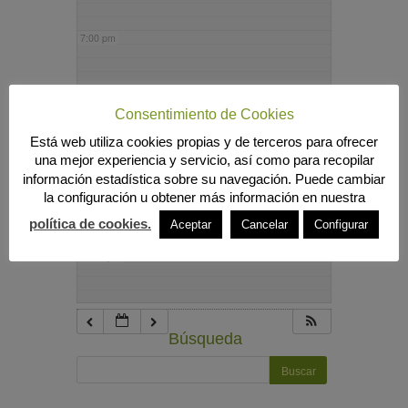
7:00 pm
8:00 pm
Consentimiento de Cookies
Está web utiliza cookies propias y de terceros para ofrecer
9:00 pm
una mejor experiencia y servicio, así como para recopilar
información estadística sobre su navegación. Puede cambiar
la configuración u obtener más información en nuestra
10:00 pm
política de cookies.
Aceptar
Cancelar
Configurar
11:00 pm
Búsqueda