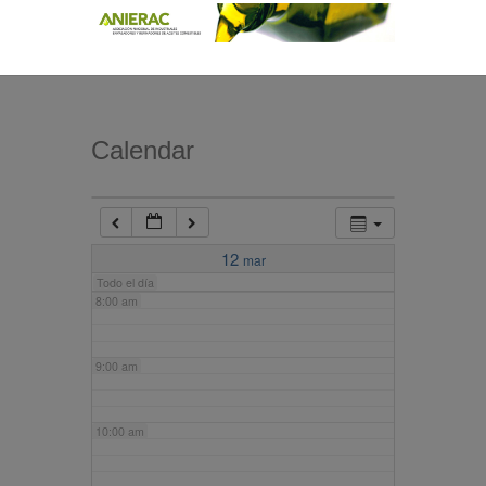
4:00 am
5:00 am
Calendar
6:00 am
7:00 am
12
mar
Todo el día
8:00 am
9:00 am
10:00 am