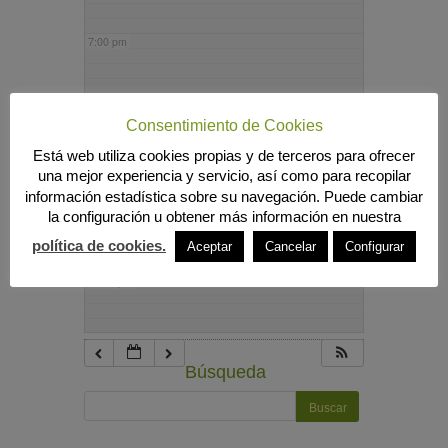
7:00 pm
8:00 pm
Consentimiento de Cookies
Está web utiliza cookies propias y de terceros para ofrecer
9:00 pm
una mejor experiencia y servicio, así como para recopilar
información estadística sobre su navegación. Puede cambiar
la configuración u obtener más información en nuestra
10:00 pm
política de cookies.
Aceptar
Cancelar
Configurar
11:00 pm
Búsqueda