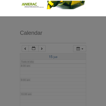
4:00 am
5:00 am
Calendar
6:00 am
7:00 am
15
jue
Todo el día
8:00 am
9:00 am
10:00 am