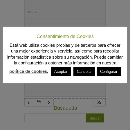
7:00 pm
8:00 pm
Consentimiento de Cookies
Está web utiliza cookies propias y de terceros para ofrecer
9:00 pm
una mejor experiencia y servicio, así como para recopilar
información estadística sobre su navegación. Puede cambiar
la configuración u obtener más información en nuestra
10:00 pm
política de cookies.
Aceptar
Cancelar
Configurar
11:00 pm
Búsqueda