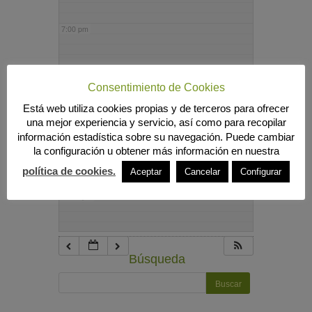
7:00 pm
8:00 pm
Consentimiento de Cookies
Está web utiliza cookies propias y de terceros para ofrecer
9:00 pm
una mejor experiencia y servicio, así como para recopilar
información estadística sobre su navegación. Puede cambiar
la configuración u obtener más información en nuestra
10:00 pm
política de cookies.
Aceptar
Cancelar
Configurar
11:00 pm
Búsqueda