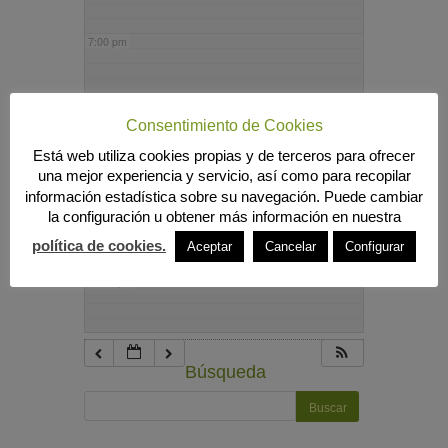
7:00 pm
8:00 pm
Consentimiento de Cookies
Está web utiliza cookies propias y de terceros para ofrecer
9:00 pm
una mejor experiencia y servicio, así como para recopilar
información estadística sobre su navegación. Puede cambiar
la configuración u obtener más información en nuestra
10:00 pm
política de cookies.
Aceptar
Cancelar
Configurar
11:00 pm
Búsqueda