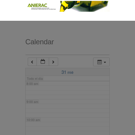
4:00 am
5:00 am
Calendar
6:00 am
7:00 am
31
mié
Todo el día
8:00 am
9:00 am
10:00 am