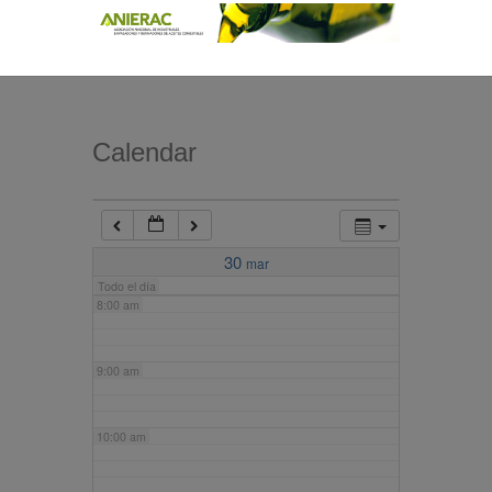
4:00 am
5:00 am
Calendar
6:00 am
7:00 am
30
mar
Todo el día
8:00 am
9:00 am
10:00 am