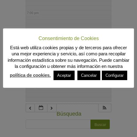
7:00 pm
8:00 pm
Consentimiento de Cookies
Está web utiliza cookies propias y de terceros para ofrecer
9:00 pm
una mejor experiencia y servicio, así como para recopilar
información estadística sobre su navegación. Puede cambiar
la configuración u obtener más información en nuestra
10:00 pm
política de cookies.
Aceptar
Cancelar
Configurar
11:00 pm
Búsqueda