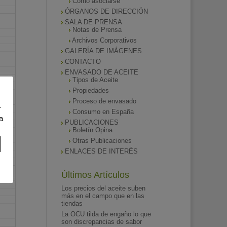
Como asociarse
ÓRGANOS DE DIRECCIÓN
SALA DE PRENSA
Notas de Prensa
Archivos Corporativos
GALERÍA DE IMÁGENES
CONTACTO
ENVASADO DE ACEITE
Tipos de Aceite
Propiedades
Proceso de envasado
r
Consumo en España
a
PUBLICACIONES
Boletín Opina
Otras Publicaciones
ENLACES DE INTERÉS
Últimos Artículos
Los precios del aceite suben
más en el campo que en las
tiendas
La OCU tilda de engaño lo que
son discrepancias de sabor