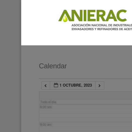
2:00 am
3:00 am
4:00 am
5:00 am
Calendar
6:00 am
1 OCTUBRE, 2023
7:00 am
Todo el día
8:00 am
9:00 am