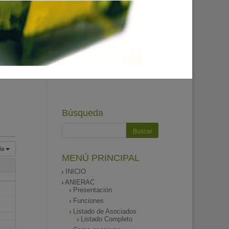
Búsqueda
ía
MENÚ PRINCIPAL
INICIO
ANIERAC
Presentación
Funciones
Listado de Asociados
Listado Completo