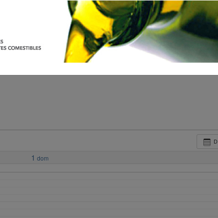
D
1
dom