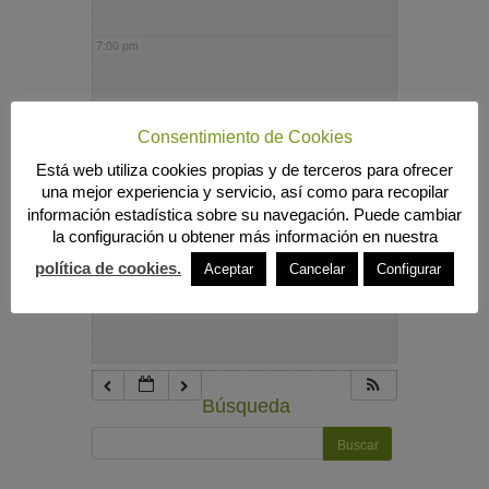
7:00 pm
8:00 pm
Consentimiento de Cookies
Está web utiliza cookies propias y de terceros para ofrecer
9:00 pm
una mejor experiencia y servicio, así como para recopilar
información estadística sobre su navegación. Puede cambiar
la configuración u obtener más información en nuestra
10:00 pm
política de cookies.
Aceptar
Cancelar
Configurar
11:00 pm
Búsqueda