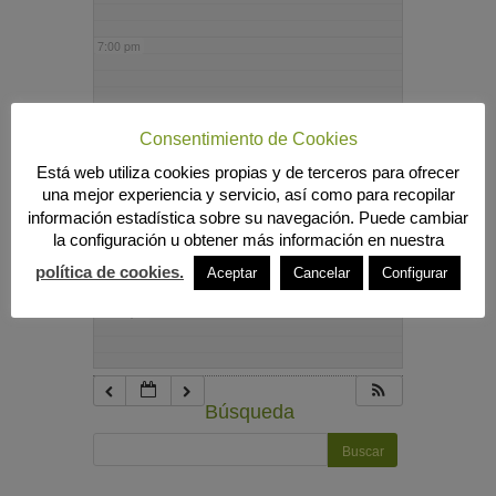
7:00 pm
8:00 pm
Consentimiento de Cookies
Está web utiliza cookies propias y de terceros para ofrecer
9:00 pm
una mejor experiencia y servicio, así como para recopilar
información estadística sobre su navegación. Puede cambiar
la configuración u obtener más información en nuestra
10:00 pm
política de cookies.
Aceptar
Cancelar
Configurar
11:00 pm
Búsqueda