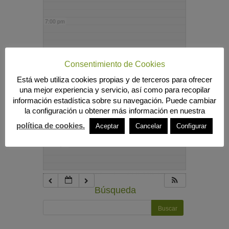
7:00 pm
8:00 pm
Consentimiento de Cookies
Está web utiliza cookies propias y de terceros para ofrecer
9:00 pm
una mejor experiencia y servicio, así como para recopilar
información estadística sobre su navegación. Puede cambiar
la configuración u obtener más información en nuestra
10:00 pm
política de cookies.
Aceptar
Cancelar
Configurar
11:00 pm
Búsqueda