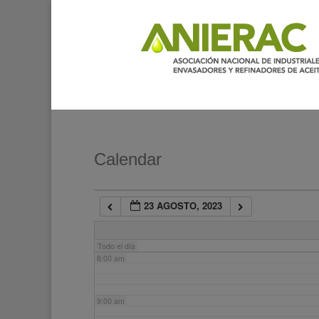
2:00 am
3:00 am
4:00 am
5:00 am
Calendar
6:00 am
23 AGOSTO, 2023
7:00 am
Todo el día
8:00 am
9:00 am