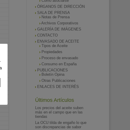
Como asociarse
ÓRGANOS DE DIRECCIÓN
SALA DE PRENSA
Notas de Prensa
Archivos Corporativos
GALERÍA DE IMÁGENES
CONTACTO
ENVASADO DE ACEITE
Tipos de Aceite
Propiedades
Proceso de envasado
r
Consumo en España
a
PUBLICACIONES
Boletín Opina
Otras Publicaciones
ENLACES DE INTERÉS
Últimos Artículos
Los precios del aceite suben
más en el campo que en las
tiendas
La OCU tilda de engaño lo que
son discrepancias de sabor