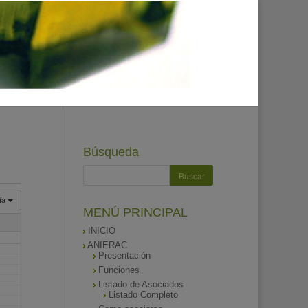
Búsqueda
ía
MENÚ PRINCIPAL
INICIO
ANIERAC
Presentación
Funciones
Listado de Asociados
Listado Completo