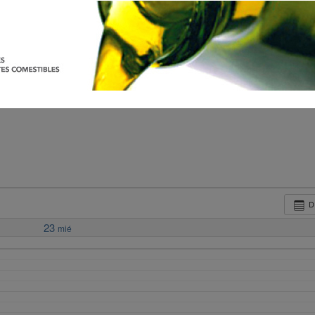
D
23
mié