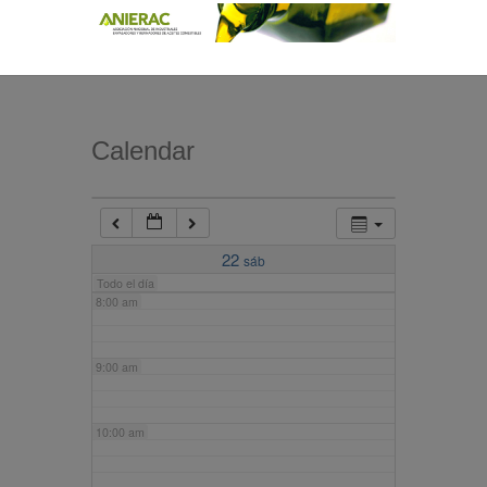
4:00 am
5:00 am
Calendar
6:00 am
7:00 am
22
sáb
Todo el día
8:00 am
9:00 am
10:00 am