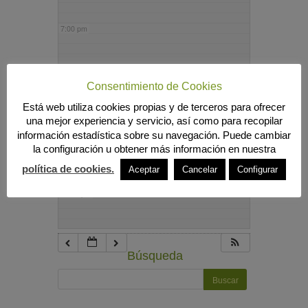
7:00 pm
8:00 pm
Consentimiento de Cookies
Está web utiliza cookies propias y de terceros para ofrecer
9:00 pm
una mejor experiencia y servicio, así como para recopilar
información estadística sobre su navegación. Puede cambiar
la configuración u obtener más información en nuestra
10:00 pm
política de cookies.
Aceptar
Cancelar
Configurar
11:00 pm
Búsqueda