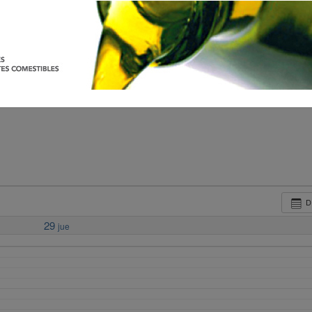
D
29
jue