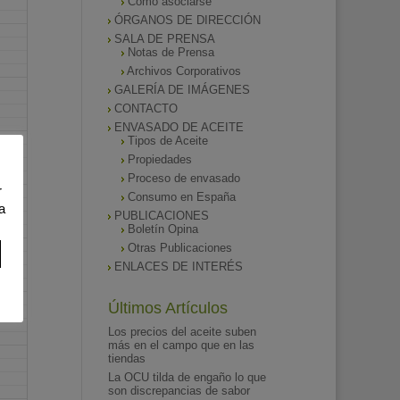
Como asociarse
ÓRGANOS DE DIRECCIÓN
SALA DE PRENSA
Notas de Prensa
Archivos Corporativos
GALERÍA DE IMÁGENES
CONTACTO
ENVASADO DE ACEITE
Tipos de Aceite
Propiedades
Proceso de envasado
r
Consumo en España
a
PUBLICACIONES
Boletín Opina
Otras Publicaciones
ENLACES DE INTERÉS
Últimos Artículos
Los precios del aceite suben
más en el campo que en las
tiendas
La OCU tilda de engaño lo que
son discrepancias de sabor