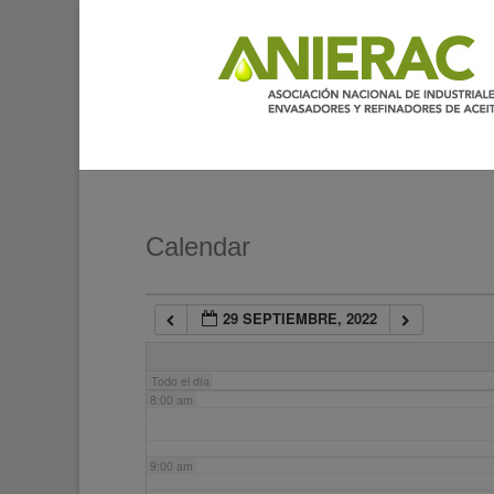
2:00 am
3:00 am
4:00 am
5:00 am
Calendar
6:00 am
29 SEPTIEMBRE, 2022
7:00 am
Todo el día
8:00 am
9:00 am