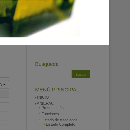
Búsqueda
ía
MENÚ PRINCIPAL
INICIO
ANIERAC
Presentación
Funciones
Listado de Asociados
Listado Completo