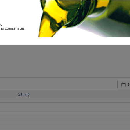
D
21
mié