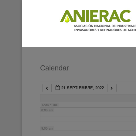
2:00 am
3:00 am
4:00 am
5:00 am
Calendar
6:00 am
21 SEPTIEMBRE, 2022
7:00 am
Todo el día
8:00 am
9:00 am