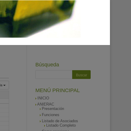
Búsqueda
ía
MENÚ PRINCIPAL
INICIO
ANIERAC
Presentación
Funciones
Listado de Asociados
Listado Completo