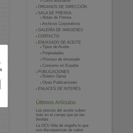
Como asociarse
ÓRGANOS DE DIRECCIÓN
SALA DE PRENSA
Notas de Prensa
Archivos Corporativos
GALERÍA DE IMÁGENES
CONTACTO
ENVASADO DE ACEITE
Tipos de Aceite
Propiedades
Proceso de envasado
r
Consumo en España
a
PUBLICACIONES
Boletín Opina
Otras Publicaciones
ENLACES DE INTERÉS
Últimos Artículos
Los precios del aceite suben
más en el campo que en las
tiendas
La OCU tilda de engaño lo que
son discrepancias de sabor