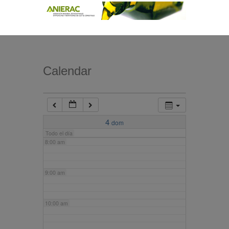
4:00 am
5:00 am
Calendar
6:00 am
7:00 am
4
dom
Todo el día
8:00 am
9:00 am
10:00 am