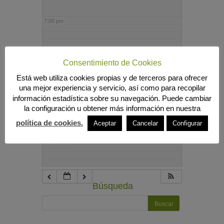
7:00 pm
8:00 pm
Consentimiento de Cookies
Está web utiliza cookies propias y de terceros para ofrecer
9:00 pm
una mejor experiencia y servicio, así como para recopilar
información estadística sobre su navegación. Puede cambiar
la configuración u obtener más información en nuestra
10:00 pm
política de cookies.
Aceptar
Cancelar
Configurar
11:00 pm
Búsqueda