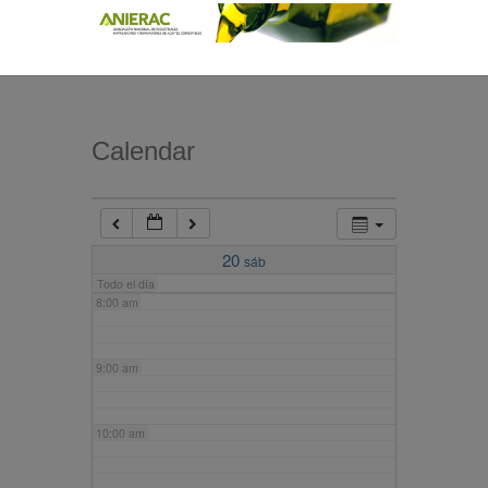
4:00 am
5:00 am
Calendar
6:00 am
7:00 am
20
sáb
Todo el día
8:00 am
9:00 am
10:00 am