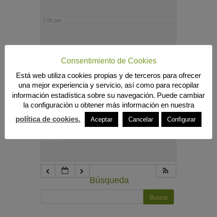
7:00 pm
8:00 pm
Consentimiento de Cookies
Está web utiliza cookies propias y de terceros para ofrecer
9:00 pm
una mejor experiencia y servicio, así como para recopilar
información estadística sobre su navegación. Puede cambiar
la configuración u obtener más información en nuestra
10:00 pm
política de cookies.
Aceptar
Cancelar
Configurar
11:00 pm
Búsqueda