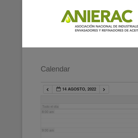
2:00 am
3:00 am
4:00 am
5:00 am
Calendar
6:00 am
14 AGOSTO, 2022
7:00 am
Todo el día
8:00 am
9:00 am