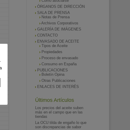
Como asociarse
ÓRGANOS DE DIRECCIÓN
SALA DE PRENSA
Notas de Prensa
Archivos Corporativos
GALERÍA DE IMÁGENES
CONTACTO
ENVASADO DE ACEITE
Tipos de Aceite
Propiedades
Proceso de envasado
r
Consumo en España
a
PUBLICACIONES
Boletín Opina
Otras Publicaciones
ENLACES DE INTERÉS
Últimos Artículos
Los precios del aceite suben
más en el campo que en las
tiendas
La OCU tilda de engaño lo que
son discrepancias de sabor