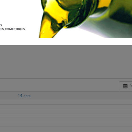
D
14
dom