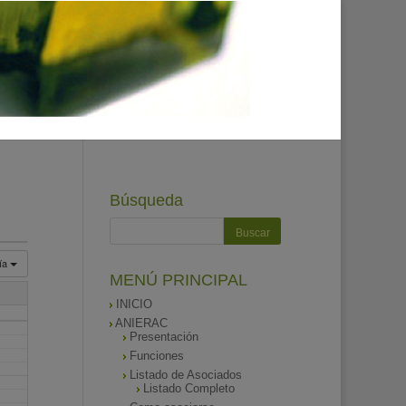
Búsqueda
ía
MENÚ PRINCIPAL
INICIO
ANIERAC
Presentación
Funciones
Listado de Asociados
Listado Completo