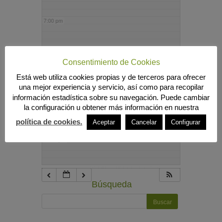
7:00 pm
8:00 pm
Consentimiento de Cookies
Está web utiliza cookies propias y de terceros para ofrecer
9:00 pm
una mejor experiencia y servicio, así como para recopilar
información estadística sobre su navegación. Puede cambiar
la configuración u obtener más información en nuestra
10:00 pm
política de cookies.
Aceptar
Cancelar
Configurar
11:00 pm
Búsqueda