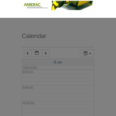
4:00 am
5:00 am
Calendar
6:00 am
7:00 am
6
sáb
Todo el día
8:00 am
9:00 am
10:00 am