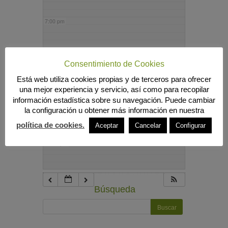
7:00 pm
8:00 pm
Consentimiento de Cookies
Está web utiliza cookies propias y de terceros para ofrecer
9:00 pm
una mejor experiencia y servicio, así como para recopilar
información estadística sobre su navegación. Puede cambiar
la configuración u obtener más información en nuestra
10:00 pm
política de cookies.
Aceptar
Cancelar
Configurar
11:00 pm
Búsqueda