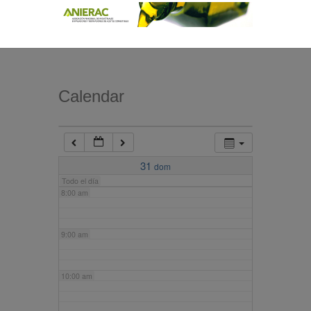
4:00 am
5:00 am
Calendar
6:00 am
7:00 am
31
dom
Todo el día
8:00 am
9:00 am
10:00 am