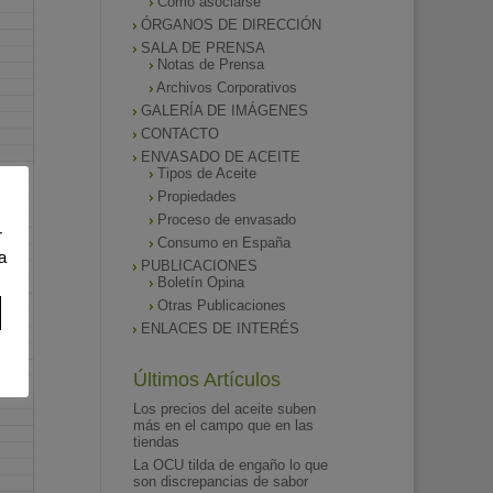
Como asociarse
ÓRGANOS DE DIRECCIÓN
SALA DE PRENSA
Notas de Prensa
Archivos Corporativos
GALERÍA DE IMÁGENES
CONTACTO
ENVASADO DE ACEITE
Tipos de Aceite
Propiedades
Proceso de envasado
r
Consumo en España
a
PUBLICACIONES
Boletín Opina
Otras Publicaciones
ENLACES DE INTERÉS
Últimos Artículos
Los precios del aceite suben
más en el campo que en las
tiendas
La OCU tilda de engaño lo que
son discrepancias de sabor