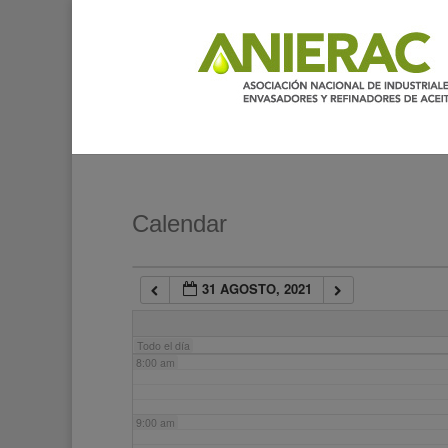
2:00 am
3:00 am
4:00 am
5:00 am
Calendar
6:00 am
31 AGOSTO, 2021
7:00 am
Todo el día
8:00 am
9:00 am