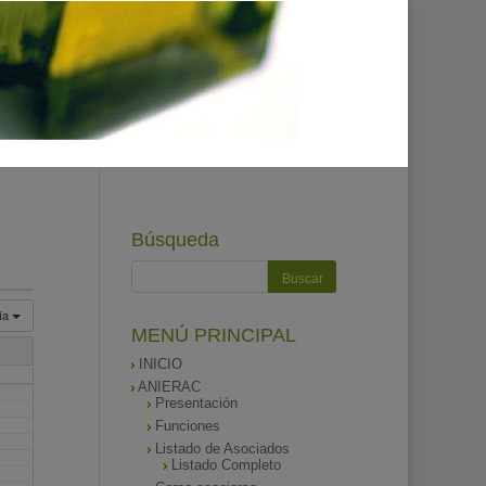
Búsqueda
ía
MENÚ PRINCIPAL
INICIO
ANIERAC
Presentación
Funciones
Listado de Asociados
Listado Completo