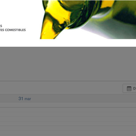
D
31
mar