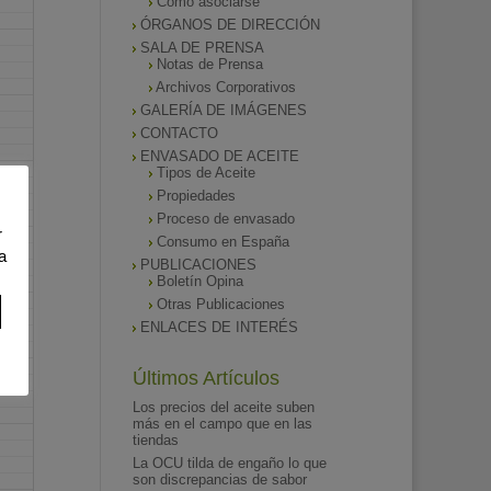
Como asociarse
ÓRGANOS DE DIRECCIÓN
SALA DE PRENSA
Notas de Prensa
Archivos Corporativos
GALERÍA DE IMÁGENES
CONTACTO
ENVASADO DE ACEITE
Tipos de Aceite
Propiedades
Proceso de envasado
r
Consumo en España
a
PUBLICACIONES
Boletín Opina
Otras Publicaciones
ENLACES DE INTERÉS
Últimos Artículos
Los precios del aceite suben
más en el campo que en las
tiendas
La OCU tilda de engaño lo que
son discrepancias de sabor