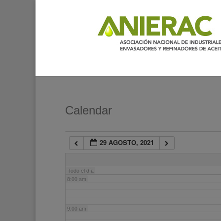
2:00 am
3:00 am
4:00 am
5:00 am
Calendar
6:00 am
29 AGOSTO, 2021
7:00 am
Todo el día
8:00 am
9:00 am