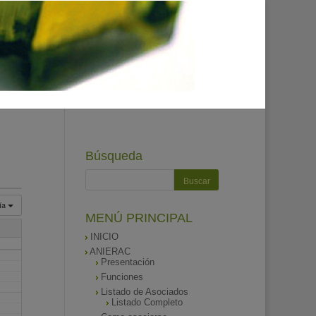
Búsqueda
ía
MENÚ PRINCIPAL
INICIO
ANIERAC
Presentación
Funciones
Listado de Asociados
Listado Completo