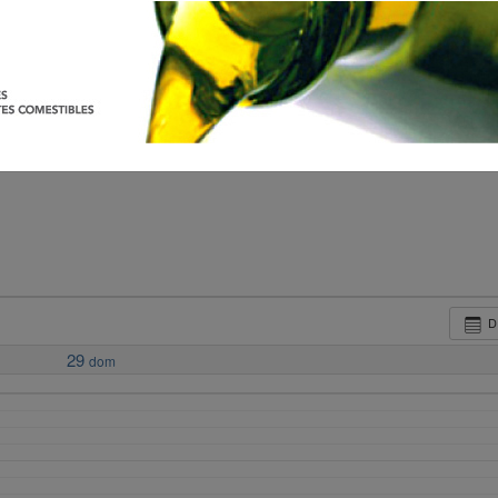
D
29
dom