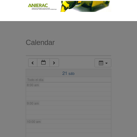
4:00 am
5:00 am
Calendar
6:00 am
7:00 am
21
sáb
Todo el día
8:00 am
9:00 am
10:00 am