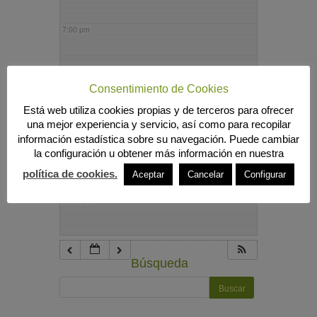
7:00 pm
8:00 pm
Consentimiento de Cookies
Está web utiliza cookies propias y de terceros para ofrecer
9:00 pm
una mejor experiencia y servicio, así como para recopilar
información estadística sobre su navegación. Puede cambiar
la configuración u obtener más información en nuestra
10:00 pm
política de cookies.
Aceptar
Cancelar
Configurar
11:00 pm
Búsqueda